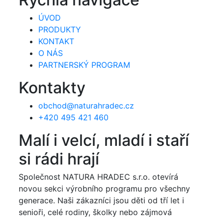
ÚVOD
PRODUKTY
KONTAKT
O NÁS
PARTNERSKÝ PROGRAM
Kontakty
obchod@naturahradec.cz
+420 495 421 460
Malí i velcí, mladí i staří
si rádi hrají
Společnost NATURA HRADEC s.r.o. otevírá
novou sekci výrobního programu pro všechny
generace. Naši zákazníci jsou děti od tří let i
senioři, celé rodiny, školky nebo zájmová