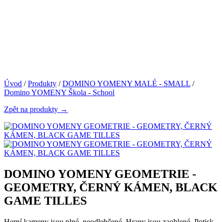
Úvod
/
Produkty
/
DOMINO YOMENY MALÉ - SMALL
/
Domino YOMENY Škola - School
Zpět na produkty →
DOMINO YOMENY GEOMETRIE -
GEOMETRY, ČERNÝ KÁMEN, BLACK
GAME TILLES
Herní kameny jsou plné, neodlehčené. Hrany jsou zaoblené. Potisk -