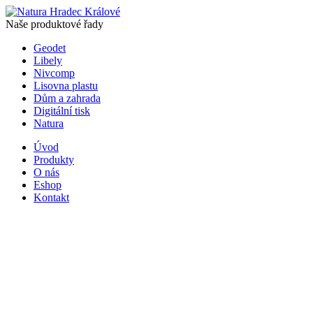
Naše produktové řady
Geodet
Libely
Nivcomp
Lisovna plastu
Dům a zahrada
Digitální tisk
Natura
Úvod
Produkty
O nás
Eshop
Kontakt