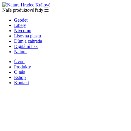
Naše produktové řady
Geodet
Libely
Nivcomp
Lisovna plastu
Dům a zahrada
Digitální tisk
Natura
Úvod
Produkty
O nás
Eshop
Kontakt