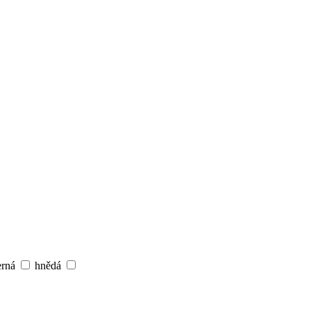
erná
hnědá