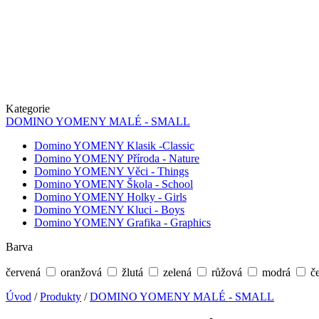
Kategorie
DOMINO YOMENY MALÉ - SMALL
Domino YOMENY Klasik -Classic
Domino YOMENY Příroda - Nature
Domino YOMENY Věci - Things
Domino YOMENY Škola - School
Domino YOMENY Holky - Girls
Domino YOMENY Kluci - Boys
Domino YOMENY Grafika - Graphics
Barva
červená
oranžová
žlutá
zelená
růžová
modrá
č
Úvod
/
Produkty
/
DOMINO YOMENY MALÉ - SMALL